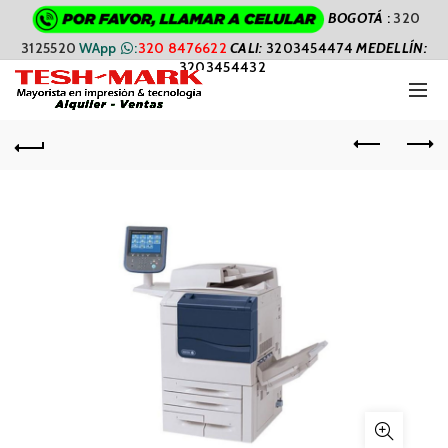
BOGOTÁ
:
320
3125520
WApp
:
320 8476622
CALI
:
3203454474
MEDELLÍN:
3203454432