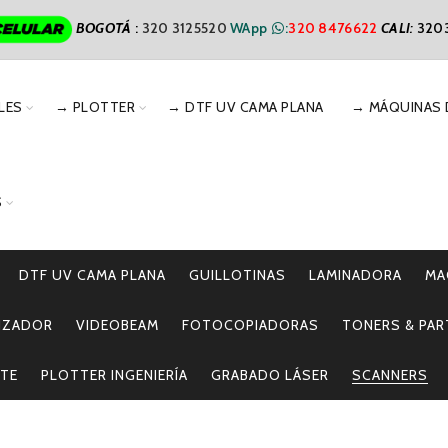
BOGOTÁ
:
320 3125520
WApp
:
320 8476622
CALI
:
320
LES
→ PLOTTER
→ DTF UV CAMA PLANA
→ MÁQUINAS 
S
DTF UV CAMA PLANA
GUILLOTINAS
LAMINADORA
MA
LIZADOR
VIDEOBEAM
FOTOCOPIADORAS
TONERS & PAR
TE
PLOTTER INGENIERÍA
GRABADO LÁSER
SCANNERS