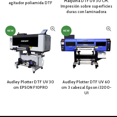
Máquina DTF UV 30 CM.
agitador poliamida DTF
Impresión sobre superficies
duras con laminadora
NEW
NEW
Audley Plotter DTF UV 30
Audley Plotter DTF UV 60
cm EPSON F10PRO
cm 3 cabezal Epson i3200-
U1