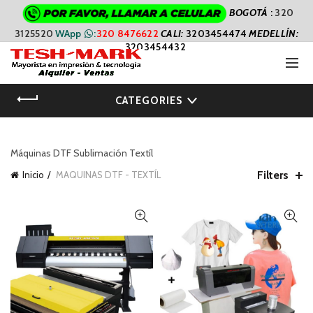
BOGOTÁ
:
320
3125520
WApp
:
320 8476622
CALI
:
3203454474
MEDELLÍN:
3203454432
CATEGORIES
Máquinas DTF Sublimación Textíl
Filters
Inicio
MAQUINAS DTF - TEXTÍL