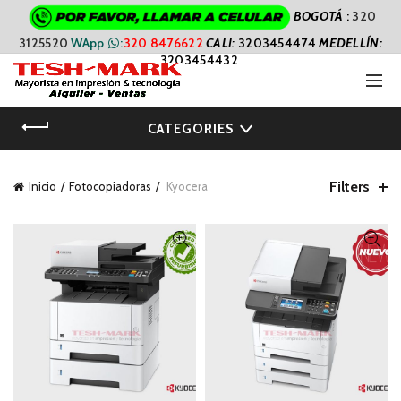
BOGOTÁ
:
320
3125520
WApp
:
320 8476622
CALI
:
3203454474
MEDELLÍN:
3203454432
CATEGORIES
Filters
Inicio
Fotocopiadoras
Kyocera