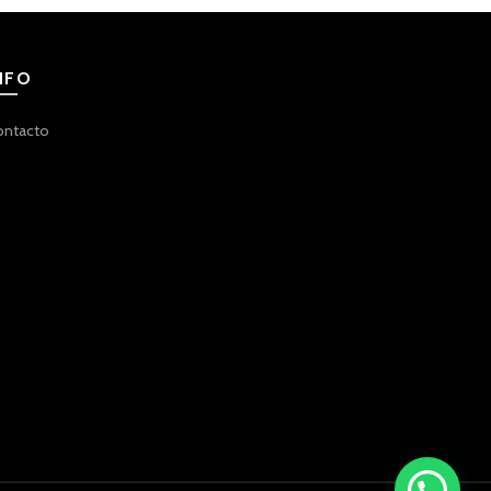
NFO
ontacto