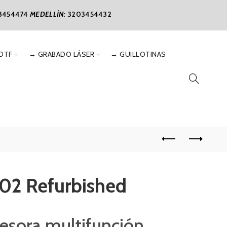
3454474
MEDELLÍN:
3203454432
DTF
→ GRABADO LÁSER
→ GUILLOTINAS
02 Refurbished
sora multifunción