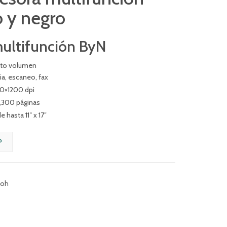
o y negro
multifunción ByN
alto volumen
a, escaneo, fax
00×1200 dpi
8,300 páginas
hasta 11″ x 17″
P
coh