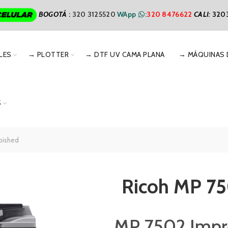
BOGOTÁ
:
320 3125520
WApp
:
320 8476622
CALI
:
320
LES
→ PLOTTER
→ DTF UV CAMA PLANA
→ MÁQUINAS 
S
bished
Ricoh MP 75
MP 7502 Impre