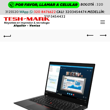
BOGOTÁ
:
320
3125520
WApp
:
320 8476622
CALI
:
3203454474
MEDELLÍN:
3203454432