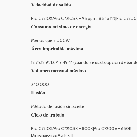
Velocidad de salida
Pro C7210X/Pro C7210SX – 95 ppm (8.5” x 11”)|Pro C7200e
Consumo máximo de energía
Menos que 5,000W
Área imprimible máxima
12.7”x18.9”/12.7″ x 49.4″ (cuando se usa la opción de ban
Volumen mensual máximo
240,000
Fusión
Método de fusión sin aceite
Ciclo de trabajo
Pro C7210X/Pro C7210SX – 800K|Pro C7200e – 650K
Dimensiones A x P x H