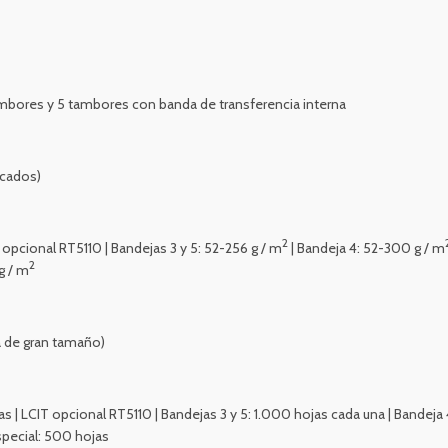
ambores y 5 tambores con banda de transferencia interna
icados)
2
 opcional RT5110 | Bandejas 3 y 5: 52-256 g / m
| Bandeja 4: 52-300 g / m
2
g / m
ja de gran tamaño)
as | LCIT opcional RT5110 | Bandejas 3 y 5: 1.000 hojas cada una | Bandeja
special: 500 hojas