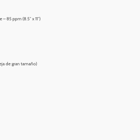
 – 85 ppm (8.5” x 11”)
deja de gran tamaño)