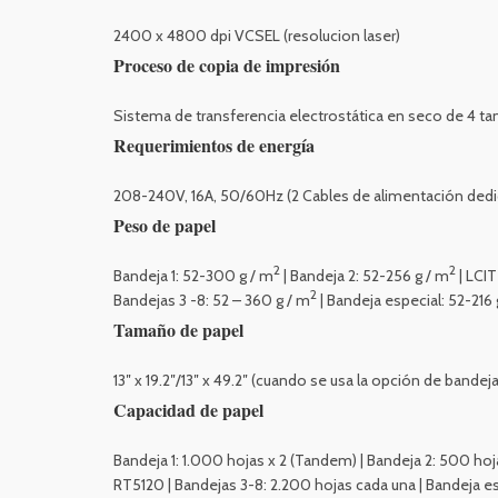
2400 x 4800 dpi VCSEL (resolucion laser)
Proceso de copia de impresión
Sistema de transferencia electrostática en seco de 4 t
Requerimientos de energía
208-240V, 16A, 50/60Hz (2 Cables de alimentación ded
Peso de papel
2
2
Bandeja 1: 52-300 g / m
| Bandeja 2: 52-256 g / m
| LCIT
2
Bandejas 3 -8: 52 – 360 g / m
| Bandeja especial: 52-216 
Tamaño de papel
13″ x 19.2″/13″ x 49.2″ (cuando se usa la opción de bande
Capacidad de papel
Bandeja 1: 1.000 hojas x 2 (Tandem) | Bandeja 2: 500 hoj
RT5120 | Bandejas 3-8: 2.200 hojas cada una | Bandeja e