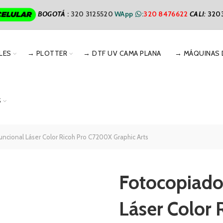
BOGOTÁ
:
320 3125520
WApp
:
320 8476622
CALI
:
320
LES
→ PLOTTER
→ DTF UV CAMA PLANA
→ MÁQUINAS 
S
uncional Láser Color Ricoh Pro C7200X Graphic Arts
Fotocopiado
Láser Color