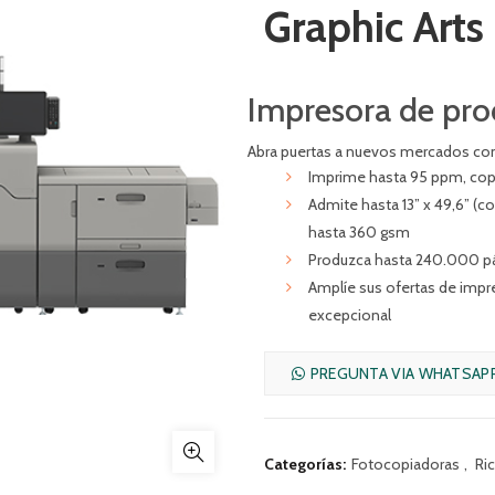
Graphic Arts
Impresora de prod
Abra puertas a nuevos mercados con
Imprime hasta 95 ppm, cop
Admite hasta 13” x 49,6” (c
hasta 360 gsm
Produzca hasta 240.000 p
Amplíe sus ofertas de impr
excepcional
PREGUNTA VIA WHATSAP
Categorías:
Fotocopiadoras
,
Ri