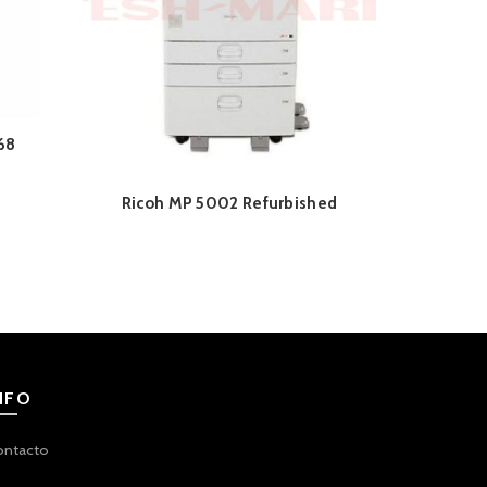
68
Ricoh MP 5002 Refurbished
Impresora 
MP 
NFO
ontacto