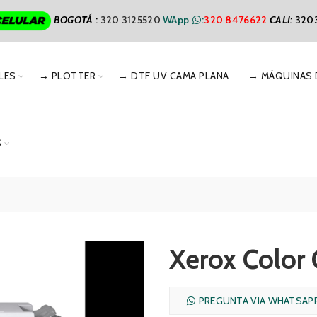
BOGOTÁ
:
320 3125520
WApp
:
320 8476622
CALI
:
320
LES
→ PLOTTER
→ DTF UV CAMA PLANA
→ MÁQUINAS 
S
Xerox Color
PREGUNTA VIA WHATSAP