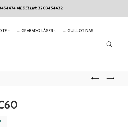
3454474
MEDELLÍN:
3203454432
DTF
→ GRABADO LÁSER
→ GUILLOTINAS
 C60
P