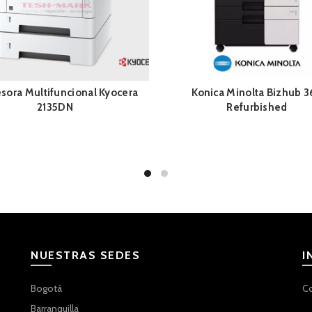
sora Multifuncional Kyocera
Konica Minolta Bizhub 3
2135DN
Refurbished
NUESTRAS SEDES
I
Bogotá
C
Barranquilla