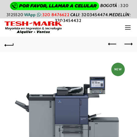
BOGOTÁ
:
320
3125520
WApp
:
320 8476622
CALI
:
3203454474
MEDELLÍN:
3203454432
NEW