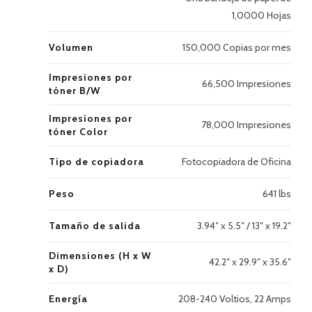
1,0000 Hojas
Volumen
150,000 Copias por mes
Impresiones por
66,500 Impresiones
tóner B/W
Impresiones por
78,000 Impresiones
tóner Color
Tipo de copiadora
Fotocopiadora de Oficina
Peso
641 lbs
Tamaño de salida
3.94″ x 5.5″ / 13″ x 19.2″
Dimensiones (H x W
42.2″ x 29.9″ x 35.6″
x D)
Energía
208-240 Voltios, 22 Amps