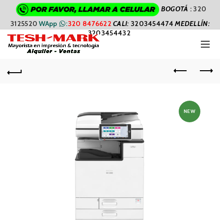
BOGOTÁ
:
320
3125520
WApp
:
320 8476622
CALI
:
3203454474
MEDELLÍN:
3203454432
NEW