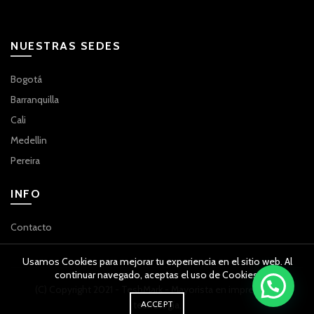
NUESTRAS SEDES
Bogotá
Barranquilla
Cali
Medellin
Pereira
INFO
Contacto
Usamos Cookies para mejorar tu experiencia en el sitio web. Al
continuar navegado, aceptas el uso de Cookies.
(C) Copyright 2021 - TeshMark - Mayorista en impresión y
ACCEPT
tecnología.