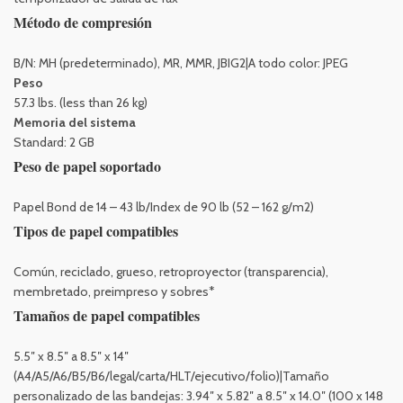
Método de compresión
B/N: MH (predeterminado), MR, MMR, JBIG2|A todo color: JPEG
Peso
57.3 lbs. (less than 26 kg)
Memoria del sistema
Standard: 2 GB
Peso de papel soportado
Papel Bond de 14 – 43 lb/Index de 90 lb (52 – 162 g/m2)
Tipos de papel compatibles
Común, reciclado, grueso, retroproyector (transparencia),
membretado, preimpreso y sobres*
Tamaños de papel compatibles
5.5″ x 8.5″ a 8.5″ x 14″
(A4/A5/A6/B5/B6/legal/carta/HLT/ejecutivo/folio)|Tamaño
personalizado de las bandejas: 3.94″ x 5.82″ a 8.5″ x 14.0″ (100 x 148