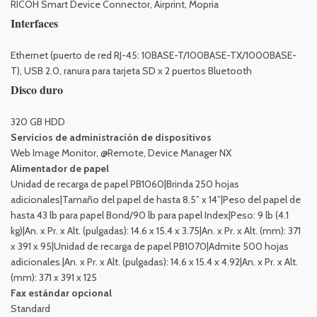
RICOH Smart Device Connector, Airprint, Mopria
Interfaces
Ethernet (puerto de red RJ-45: 10BASE-T/100BASE-TX/1000BASE-
T), USB 2.0, ranura para tarjeta SD x 2 puertos Bluetooth
Disco duro
320 GB HDD
Servicios de administración de dispositivos
Web Image Monitor, @Remote, Device Manager NX
Alimentador de papel
Unidad de recarga de papel PB1060|Brinda 250 hojas
adicionales|Tamaño del papel de hasta 8.5” x 14”|Peso del papel de
hasta 43 lb para papel Bond/90 lb para papel Index|Peso: 9 lb (4.1
kg)|An. x Pr. x Alt. (pulgadas): 14.6 x 15.4 x 3.75|An. x Pr. x Alt. (mm): 371
x 391 x 95|Unidad de recarga de papel PB1070|Admite 500 hojas
adicionales.|An. x Pr. x Alt. (pulgadas): 14.6 x 15.4 x 4.92|An. x Pr. x Alt.
(mm): 371 x 391 x 125
Fax estándar opcional
Standard