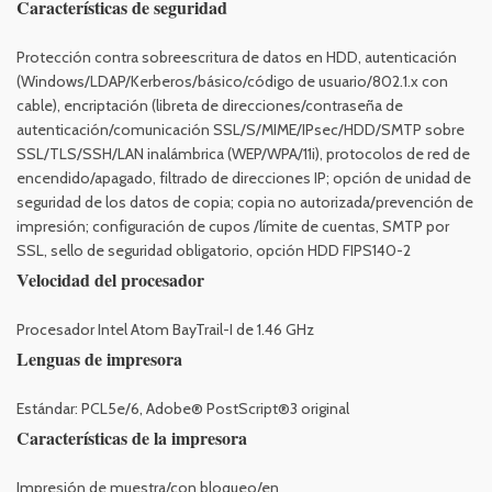
Características de seguridad
Protección contra sobreescritura de datos en HDD, autenticación
(Windows/LDAP/Kerberos/básico/código de usuario/802.1.x con
cable), encriptación (libreta de direcciones/contraseña de
autenticación/comunicación SSL/S/MIME/IPsec/HDD/SMTP sobre
SSL/TLS/SSH/LAN inalámbrica (WEP/WPA/11i), protocolos de red de
encendido/apagado, filtrado de direcciones IP; opción de unidad de
seguridad de los datos de copia; copia no autorizada/prevención de
impresión; configuración de cupos /límite de cuentas, SMTP por
SSL, sello de seguridad obligatorio, opción HDD FIPS140-2
Velocidad del procesador
Procesador Intel Atom BayTrail-I de 1.46 GHz
Lenguas de impresora
Estándar: PCL5e/6, Adobe® PostScript®3 original
Características de la impresora
Impresión de muestra/con bloqueo/en