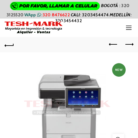
BOGOTÁ
:
320
3125520
WApp
:
320 8476622
CALI
:
3203454474
MEDELLÍN:
3203454432
NEW