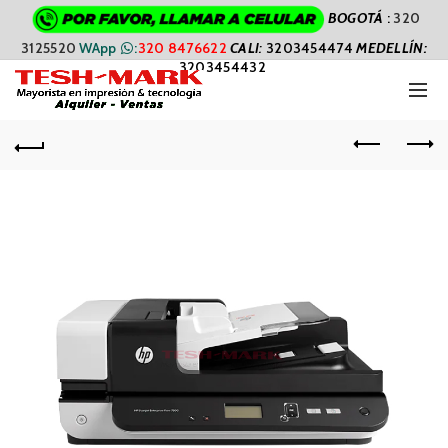
BOGOTÁ
:
320
3125520
WApp
:
320 8476622
CALI
:
3203454474
MEDELLÍN:
3203454432