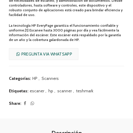
de necesidades de escaneo, y administración de documentos. Desde
controladores, hasta software y controles, este dispositivo y el
robusto conjunto de aplicaciones está creado para brindar eficiencia y
facilidad de uso.
La tecnología HP EveryPage garantiza el funcionamiento confiable y
uniforme.[1] Escanee hasta 3000 páginas por día y vea fácilmente la
información del escáner. Este escáner está respaldado por la garantía
de un año y la cobertura galardonada de HP.
PREGUNTA VIA WHATSAPP
Categorías:
HP
,
Scanners
Etiquetas:
escaner
,
hp
,
scanner
,
teshmark
Share