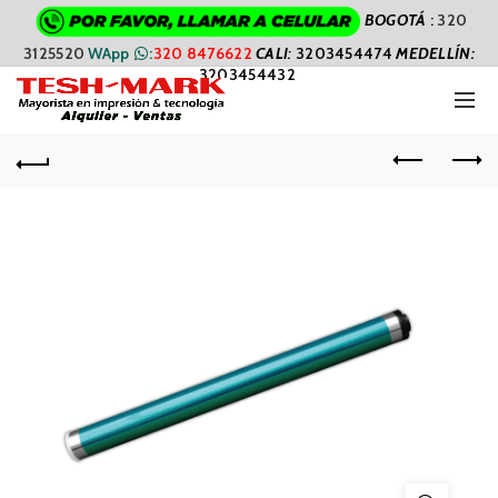
BOGOTÁ
:
320
3125520
WApp
:
320 8476622
CALI
:
3203454474
MEDELLÍN:
3203454432