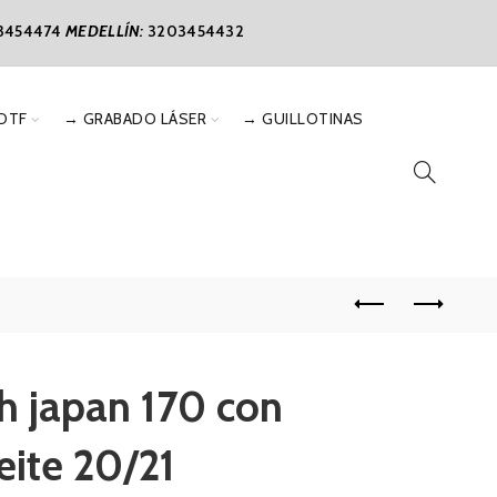
3454474
MEDELLÍN:
3203454432
DTF
→ GRABADO LÁSER
→ GUILLOTINAS
h japan 170 con
eite 20/21