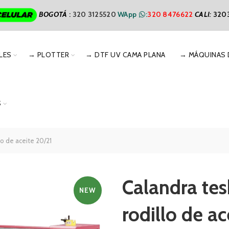
BOGOTÁ
:
320 3125520
WApp
:
320 8476622
CALI
:
320
LES
→ PLOTTER
→ DTF UV CAMA PLANA
→ MÁQUINAS 
S
lo de aceite 20/21
Calandra tes
NEW
rodillo de ac