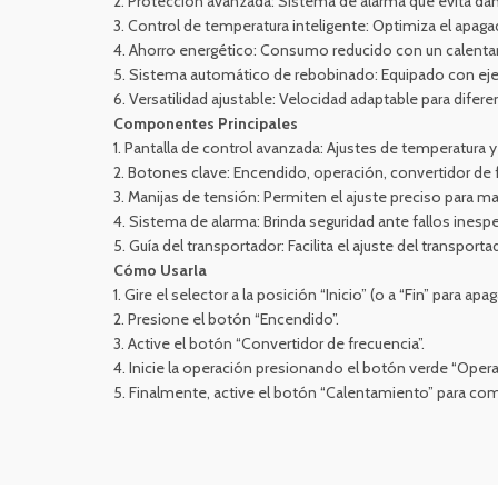
2. Protección avanzada: Sistema de alarma que evita dañ
3. Control de temperatura inteligente: Optimiza el apag
4. Ahorro energético: Consumo reducido con un calentam
5. Sistema automático de rebobinado: Equipado con ejes
6. Versatilidad ajustable: Velocidad adaptable para difer
Componentes Principales
1. Pantalla de control avanzada: Ajustes de temperatura 
2. Botones clave: Encendido, operación, convertidor de 
3. Manijas de tensión: Permiten el ajuste preciso para m
4. Sistema de alarma: Brinda seguridad ante fallos inesp
5. Guía del transportador: Facilita el ajuste del transport
Cómo Usarla
1. Gire el selector a la posición “Inicio” (o a “Fin” para apag
2. Presione el botón “Encendido”.
3. Active el botón “Convertidor de frecuencia”.
4. Inicie la operación presionando el botón verde “Operar
5. Finalmente, active el botón “Calentamiento” para co