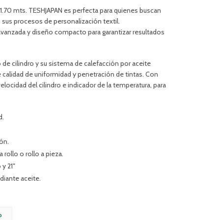
 1.70 mts. TESHJAPAN es perfecta para quienes buscan
en sus procesos de personalización textil.
vanzada y diseño compacto para garantizar resultados
e cilindro y su sistema de calefacción por aceite
e calidad de uniformidad y penetración de tintas. Con
elocidad del cilindro e indicador de la temperatura, para
d.
ón.
 rollo o rollo a pieza.
 y 21″
iante aceite.
P