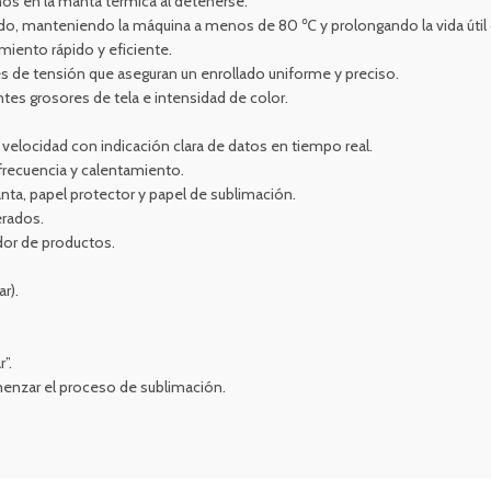
os en la manta térmica al detenerse.
ado, manteniendo la máquina a menos de 80 ℃ y prolongando la vida útil d
iento rápido y eficiente.
 de tensión que aseguran un enrollado uniforme y preciso.
entes grosores de tela e intensidad de color.
y velocidad con indicación clara de datos en tiempo real.
frecuencia y calentamiento.
anta, papel protector y papel de sublimación.
erados.
ador de productos.
ar).
”.
menzar el proceso de sublimación.