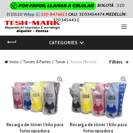
BOGOTÁ
:
320
3125520
WApp
:
320 8476622
CALI
:
3203454474
MEDELLÍN:
3203454432
CATEGORIES
Filters
Inicio
Toners & Partes
Toner
Konica Minolta
Recarga de tóner 1 kilo para
Recarga de tóner 1 kilo para
fotocopiadora
fotocopiadora