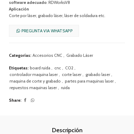
software adecuado
: RDWorksV8
Aplicación
Corte por láser, grabado láser, láser de soldadura etc.
PREGUNTA VIA WHATSAPP
Categorías:
Accesorios CNC
,
Grabado Láser
Etiquetas:
board ruida
,
cnc
,
CO2
,
controlador maquina laser
,
corte laser
,
grabado laser
,
maquina de corte y grabado
,
partes para maquinas laser
,
repuestos maquinas laser
,
ruida
Share
Descripción