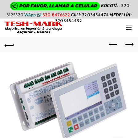
BOGOTÁ
:
320
3125520
WApp
:
320 8476622
CALI
:
3203454474
MEDELLÍN:
3203454432