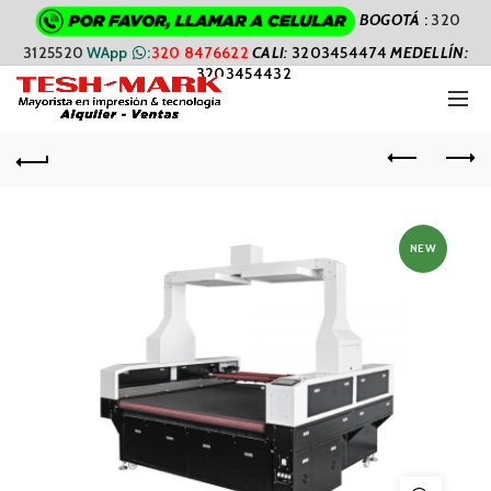
BOGOTÁ
:
320
3125520
WApp
:
320 8476622
CALI
:
3203454474
MEDELLÍN:
3203454432
NEW