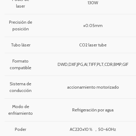
130W
laser
Precisión de
±0.05mm
posición
Tubo láser
CO2 laser tube
Formato
DWD,DXF,JPG,AI,TIFF,PLT,CDR,BMP,GIF
compatible
Sistema de
accionamiento motorizado
conducción
Modo de
Refrigeración por agua
enfriamiento
Poder
AC220±10％ ，50~60Hz