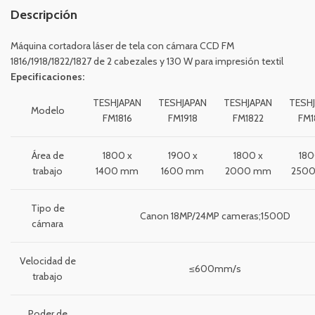
Descripción
Máquina cortadora láser de tela con cámara CCD FM
1816/1918/1822/1827 de 2 cabezales y 130 W para impresión textil
Epecificaciones:
TESHJAPAN
TESHJAPAN
TESHJAPAN
TESH
Modelo
FM1816
FM1918
FM1822
FM1
Área de
1800 x
1900 x
1800 x
180
trabajo
1400 mm
1600 mm
2000 mm
250
Tipo de
Canon 18MP/24MP cameras;1500D
cámara
Velocidad de
≤600mm/s
trabajo
Poder de