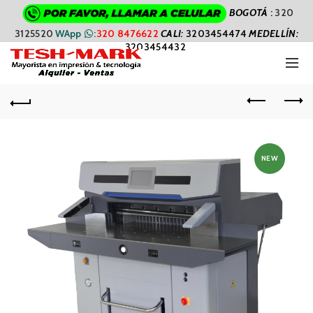
BOGOTÁ
:
320
3125520
WApp
:
320 8476622
CALI
:
3203454474
MEDELLÍN:
3203454432
NEW