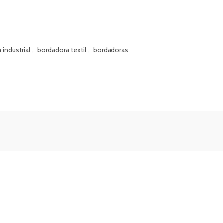
industrial
,
bordadora textil
,
bordadoras