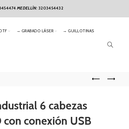
3454474
MEDELLÍN:
3203454432
DTF
→ GRABADO LÁSER
→ GUILLOTINAS
dustrial 6 cabezas
D con conexión USB