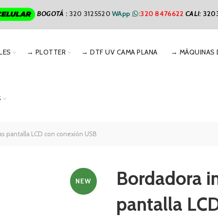
BOGOTÁ
:
320 3125520
WApp
:
320 8476622
CALI
:
320
LES
→ PLOTTER
→ DTF UV CAMA PLANA
→ MÁQUINAS 
S
as pantalla LCD con conexión USB
Bordadora in
NEW
pantalla LC