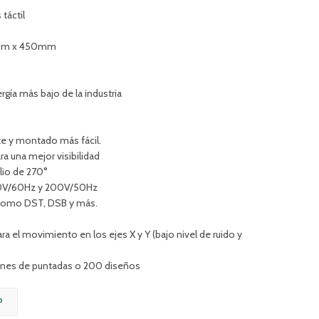
táctil
0mm x 450mm
gía más bajo de la industria
rte y montado más fácil.
a una mejor visibilidad
lio de 270°
110V/60Hz y 200V/50Hz
 como DST, DSB y más.
a el movimiento en los ejes X y Y (bajo nivel de ruido y
ones de puntadas o 200 diseños
P